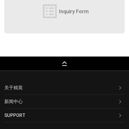
list_alt
Inquiry Form
keyboard_capslock
关于精英
新闻中心
SUPPORT