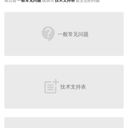
请点选
一般常见问题
或填写
技术支持表
提交您的问题
contact_support
一般常见问题
post_add
技术支持表