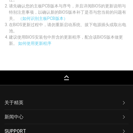
请先确认您的主板PCB版本与序号，并且详阅BIOS的更新说明与
特别注意事项，以确认新的BIOS版本补丁是否与您当前的问题有
关。
（如何识别主板PCB版本）
在BIOS更新过程中，请勿重新启动系统、拔下电源插头或取出电
池。
建议使用BIOS安装包中所含的更新程序，配合该BIOS版本做更
新。
如何使用更新程序
keyboard_capslock
关于精英
新闻中心
SUPPORT