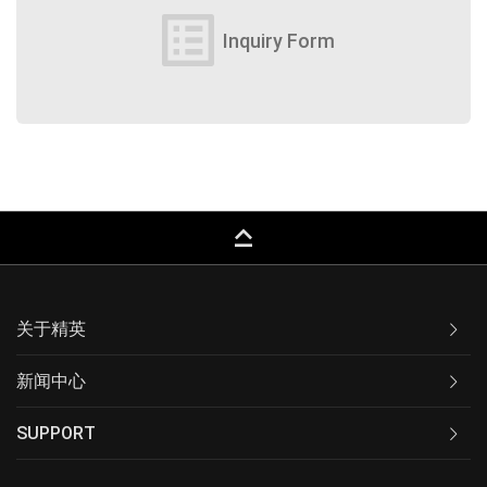
list_alt
Inquiry Form
keyboard_capslock
关于精英
新闻中心
SUPPORT