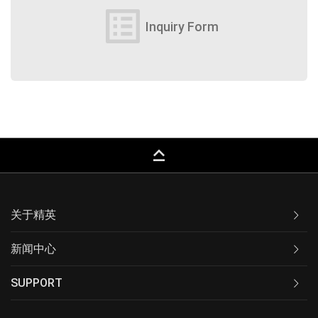
list_alt
Inquiry Form
keyboard_capslock
关于精英
新闻中心
SUPPORT