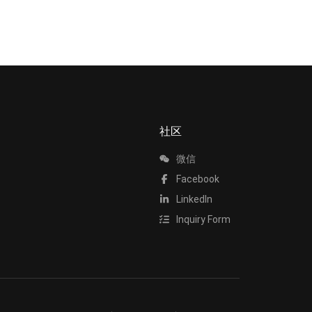
社区
微信
Facebook
LinkedIn
Inquiry Form