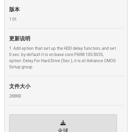
版本
1.0t
更新说明
1. Add option that set up the HDD delay function, and set
0 sec. by default it is on base core P6IWI.10S BIOS,
option: Delay For Hard Drive (Sec.), it is at Advance CMOS
Setup group
文件大小
288KB
全球