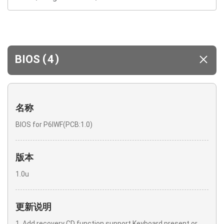
(
)
BIOS
4
名称
BIOS for P6IWF(PCB:1.0)
版本
1.0u
更新说明
1. Add recovery CD function support Keyboard present or