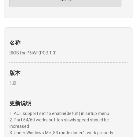
名称
BIOS for P6IWF(PCB:1.0)
版本
1.0l
更新说明
1. AOL support set to enable(defult) in setup menu
2. Port 64/60 works but too slowly.speed should be
increased
3. Under Windows Me ,S3 mode dosen't work properly