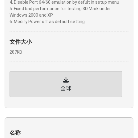
4. Disable Port 64/60 emulation by defult in setup menu
5. Fixed bad performance for testing 3D Mark under
Windows 2000 and XP
6. Modify Power off as default setting
文件大小
287KB
全球
名称