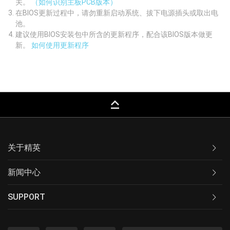
关。
（如何识别主板PCB版本）
在BIOS更新过程中，请勿重新启动系统、拔下电源插头或取出电
池。
建议使用BIOS安装包中所含的更新程序，配合该BIOS版本做更
新。
如何使用更新程序
keyboard_capslock
关于精英
新闻中心
SUPPORT