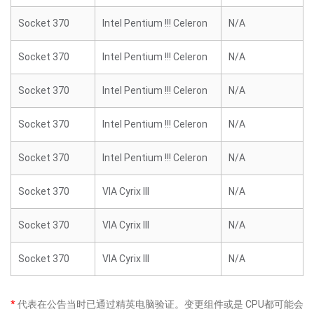
Socket 370
Intel Pentium !!! Celeron
N/A
Socket 370
Intel Pentium !!! Celeron
N/A
Socket 370
Intel Pentium !!! Celeron
N/A
Socket 370
Intel Pentium !!! Celeron
N/A
Socket 370
Intel Pentium !!! Celeron
N/A
Socket 370
VIA Cyrix III
N/A
Socket 370
VIA Cyrix III
N/A
Socket 370
VIA Cyrix III
N/A
*
代表在公告当时已通过精英电脑验证。变更组件或是 CPU都可能会