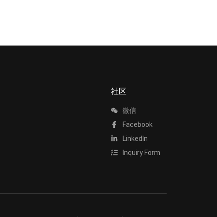
社区
微信
Facebook
LinkedIn
Inquiry Form