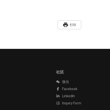
print
打印
社区
微信
Facebook
LinkedIn
Inquiry Form