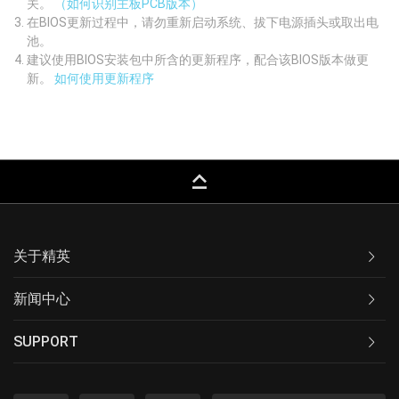
关。
（如何识别主板PCB版本）
在BIOS更新过程中，请勿重新启动系统、拔下电源插头或取出电
池。
建议使用BIOS安装包中所含的更新程序，配合该BIOS版本做更
新。
如何使用更新程序
keyboard_capslock
关于精英
新闻中心
SUPPORT