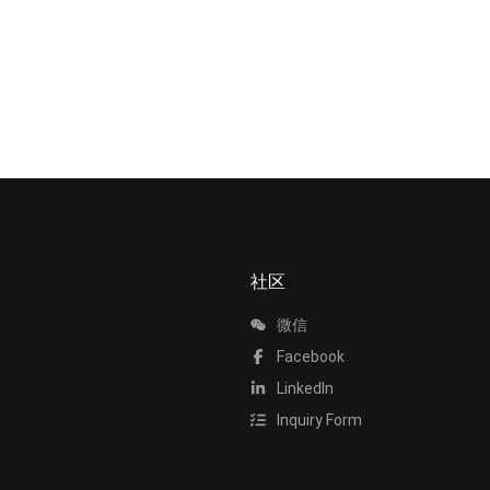
社区
微信
Facebook
LinkedIn
Inquiry Form