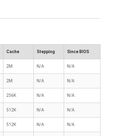
Cache
Stepping
Since BIOS
2M
N/A
N/A
2M
N/A
N/A
256K
N/A
N/A
512K
N/A
N/A
512K
N/A
N/A