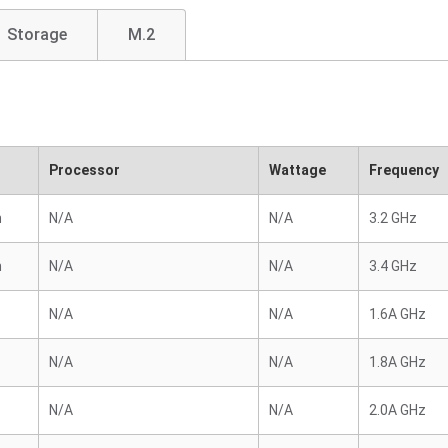
Storage
M.2
Processor
Wattage
Frequency
n
N/A
N/A
3.2 GHz
n
N/A
N/A
3.4 GHz
N/A
N/A
1.6A GHz
N/A
N/A
1.8A GHz
N/A
N/A
2.0A GHz