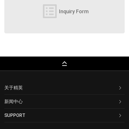
list_alt
Inquiry Form
keyboard_capslock
关于精英
新闻中心
SUPPORT