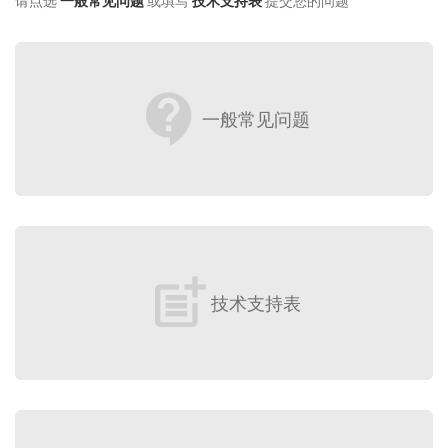
请点选
一般常见问题
或填写
技术支持表
提交您的问题
contact_support
一般常见问题
post_add
技术支持表