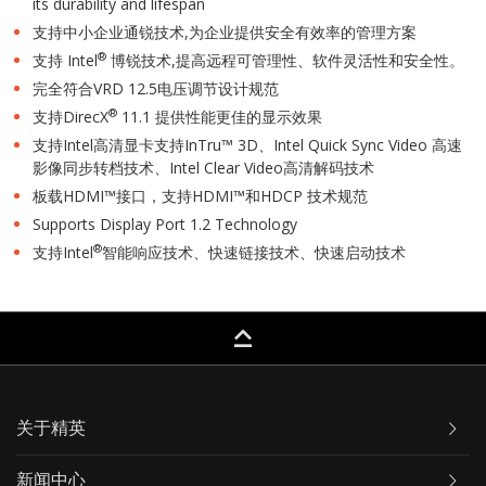
its durability and lifespan
支持中小企业通锐技术,为企业提供安全有效率的管理方案
®
支持 Intel
博锐技术,提高远程可管理性、软件灵活性和安全性。
完全符合VRD 12.5电压调节设计规范
®
支持DirecX
11.1 提供性能更佳的显示效果
支持Intel高清显卡支持InTru™ 3D、Intel Quick Sync Video 高速
影像同步转档技术、Intel Clear Video高清解码技术
板载HDMI™接口，支持HDMI™和HDCP 技术规范
Supports Display Port 1.2 Technology
®
支持Intel
智能响应技术、快速链接技术、快速启动技术
keyboard_capslock
关于精英
新闻中心