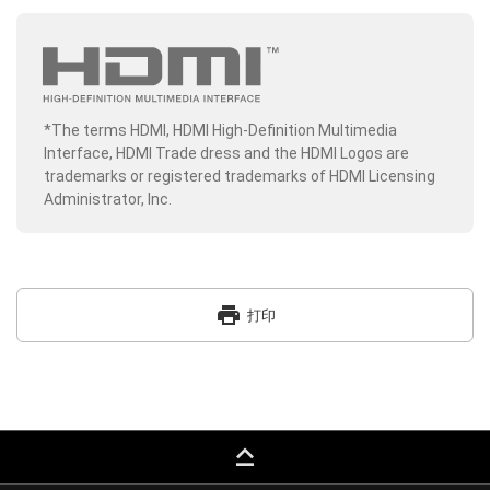
*The terms HDMI, HDMI High-Definition Multimedia
Interface, HDMI Trade dress and the HDMI Logos are
trademarks or registered trademarks of HDMI Licensing
Administrator, Inc.
print
打印
keyboard_capslock