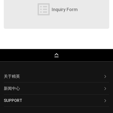
list_alt
Inquiry Form
keyboard_capslock
关于精英
新闻中心
SUPPORT