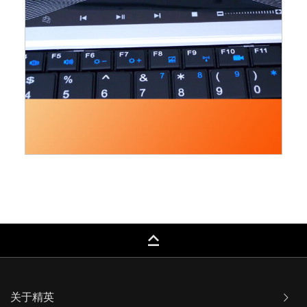
keyboard_capslock
关于精英