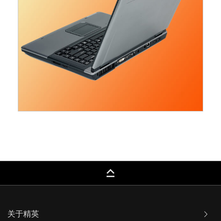
keyboard_capslock
关于精英