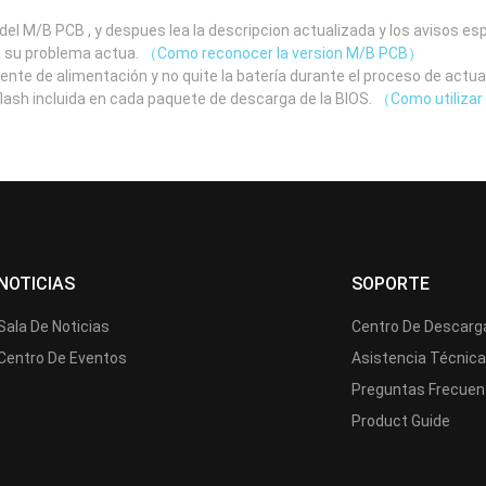
el M/B PCB , y despues lea la descripcion actualizada y los avisos e
a su problema actua.
（Como reconocer la version M/B PCB）
uente de alimentación y no quite la batería durante el proceso de actua
 flash incluida en cada paquete de descarga de la BIOS.
（Como utilizar 
NOTICIAS
SOPORTE
Sala De Noticias
Centro De Descarg
Centro De Eventos
Asistencia Técnic
Preguntas Frecuen
Product Guide