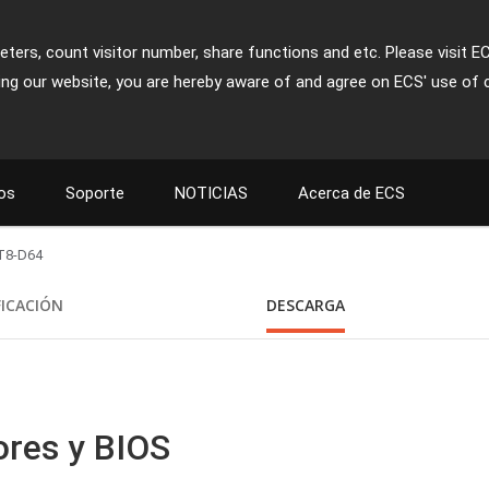
ters, count visitor number, share functions and etc. Please visit E
ing our website, you are hereby aware of and agree on ECS' use of 
os
Soporte
NOTICIAS
Acerca de ECS
T8-D64
FICACIÓN
DESCARGA
ores y BIOS