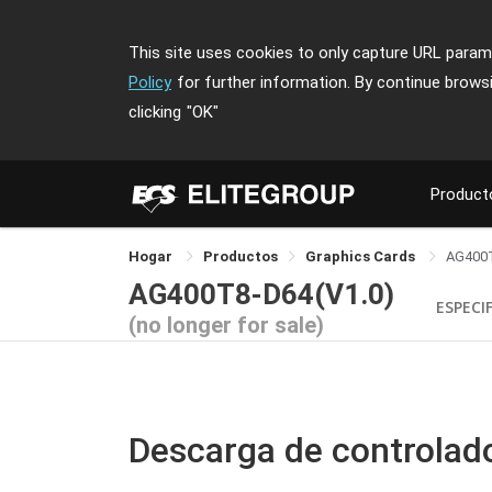
This site uses cookies to only capture URL parame
Policy
for further information. By continue brows
clicking
"OK"
Product
Hogar
Productos
Graphics Cards
AG400
AG400T8-D64(V1.0)
ESPECI
(no longer for sale)
Descarga de controlad