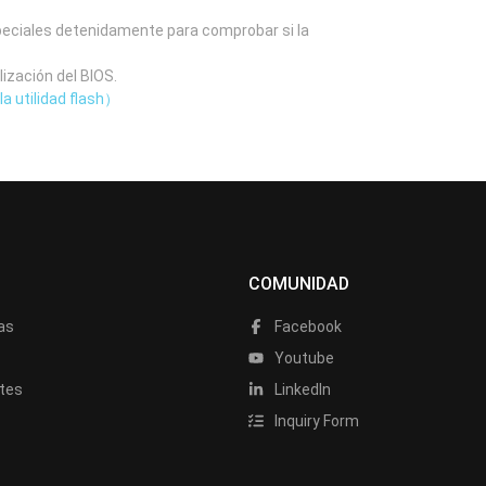
speciales detenidamente para comprobar si la
lización del BIOS.
la utilidad flash）
COMUNIDAD
as
Facebook
a
Youtube
tes
LinkedIn
Inquiry Form