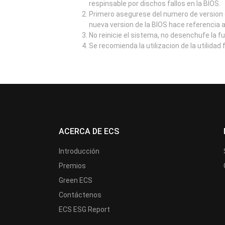
respinsable por dischos fallos en la BIOS.
Primero asegurese del numero de version d
nueva version de la BIOS hace referencia 
No reinicie el sistema, no desenchufe la f
Se recomienda la utilizacion de la utilidad
ACERCA DE ECS
Introducción
Premios
Green ECS
Contáctenos
ECS ESG Report