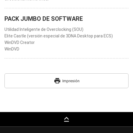
PACK JUMBO DE SOFTWARE
Utilidad Inteligente de Overclocking (SOU)
Elite Castle (versión especial de 3DNA Desktop para ECS)
WinDVD Creator
WinDVD
print
Impresión
keyboard_capslock