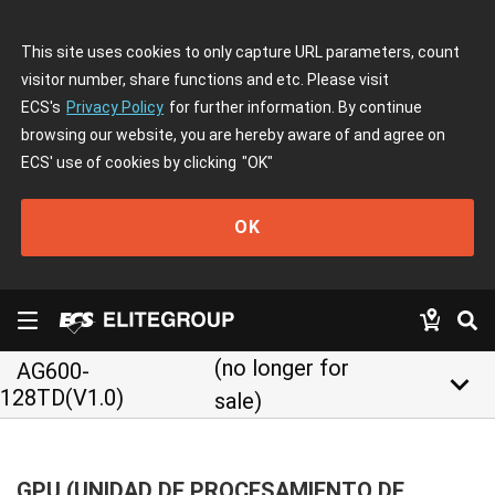
This site uses cookies to only capture URL parameters, count
visitor number, share functions and etc. Please visit
ECS's
Privacy Policy
for further information. By continue
browsing our website, you are hereby aware of and agree on
ECS' use of cookies by clicking
"OK"
OK
(no longer for
AG600-
keyboard_arrow_down
128TD(V1.0)
sale)
GPU (UNIDAD DE PROCESAMIENTO DE