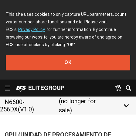
This site uses cookies to only capture URL parameters, count
visitor number, share functions and etc. Please visit
ECS's
Privacy Policy
for further information. By continue
browsing our website, you are hereby aware of and agree on
ECS' use of cookies by clicking
"OK"
OK
(no longer for
N6600-
keyboard_arrow_down
256DX(V1.0)
sale)
GPU (UNIDAD DE PROCESAMIENTO DE