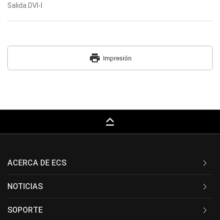
Salida DVI-I
print
Impresión
keyboard_capslock
ACERCA DE ECS
NOTICIAS
SOPORTE