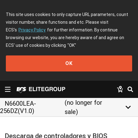
This site uses cookies to only capture URL parameters, count
visitor number, share functions and etc. Please visit
ECS's
Privacy Policy
for further information. By continue
browsing our website, you are hereby aware of and agree on
ECS' use of cookies by clicking
"OK"
OK
(no longer for
N6600LEA-
keyboard_arrow_down
256DZ(V1.0)
sale)
Descarga de controladores y BIOS