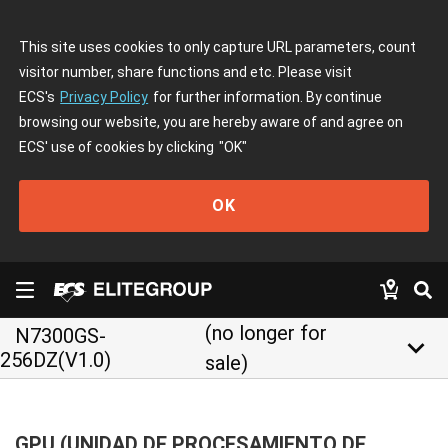
This site uses cookies to only capture URL parameters, count
visitor number, share functions and etc. Please visit
ECS's
Privacy Policy
for further information. By continue
browsing our website, you are hereby aware of and agree on
ECS' use of cookies by clicking
"OK"
OK
(no longer for
N7300GS-
keyboard_arrow_down
256DZ(V1.0)
sale)
GPU (UNIDAD DE PROCESAMIENTO DE