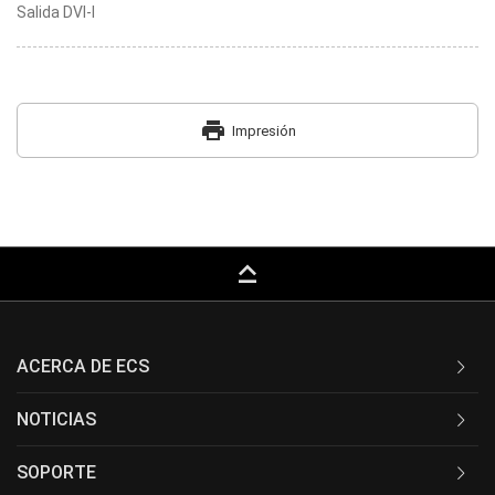
Salida DVI-I
print
Impresión
keyboard_capslock
ACERCA DE ECS
NOTICIAS
SOPORTE