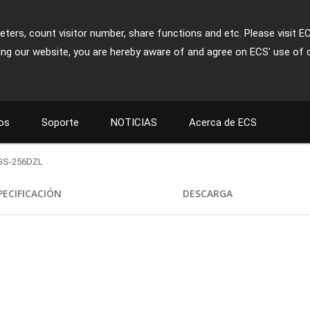
ters, count visitor number, share functions and etc. Please visit E
ing our website, you are hereby aware of and agree on ECS' use of 
os
Soporte
NOTICIAS
Acerca de ECS
GS-256DZL
PECIFICACIÓN
DESCARGA