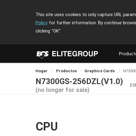
This site uses cookies to only capture URL parame
Policy
for further information. By continue brows
clicking
"OK"
Product
Hogar
Productos
Graphics Cards
N7300
N7300GS-256DZL(V1.0)
ES
(no longer for sale)
CPU