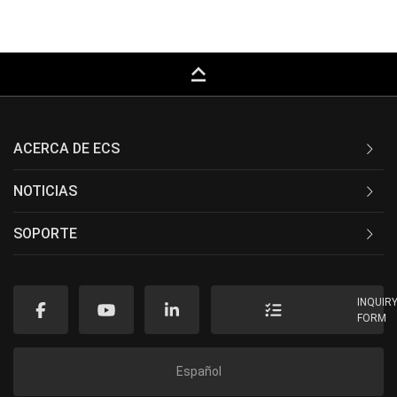
keyboard_capslock
ACERCA DE ECS
NOTICIAS
SOPORTE
INQUIR
FORM
Español