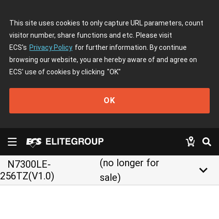
This site uses cookies to only capture URL parameters, count
visitor number, share functions and etc. Please visit
ECS's
Privacy Policy
for further information. By continue
browsing our website, you are hereby aware of and agree on
ECS' use of cookies by clicking
"OK"
OK
(no longer for
N7300LE-
keyboard_arrow_down
256TZ(V1.0)
sale)