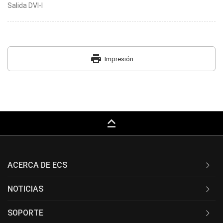
Salida DVI-I
print
Impresión
keyboard_capslock
ACERCA DE ECS
NOTICIAS
SOPORTE