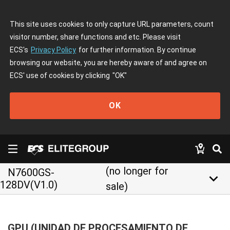
This site uses cookies to only capture URL parameters, count
visitor number, share functions and etc. Please visit
ECS's
Privacy Policy
for further information. By continue
browsing our website, you are hereby aware of and agree on
ECS' use of cookies by clicking
"OK"
OK
(no longer for
N7600GS-
keyboard_arrow_down
128DV(V1.0)
sale)
GPU (UNIDAD DE PROCESAMIENTO DE