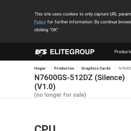
This site uses cookies to only capture URL parame
Policy
for further information. By continue brows
clicking
"OK"
Product
Hogar
Productos
Graphics Cards
N7600G
N7600GS-512DZ (Silence)
(V1.0)
(no longer for sale)
CPU