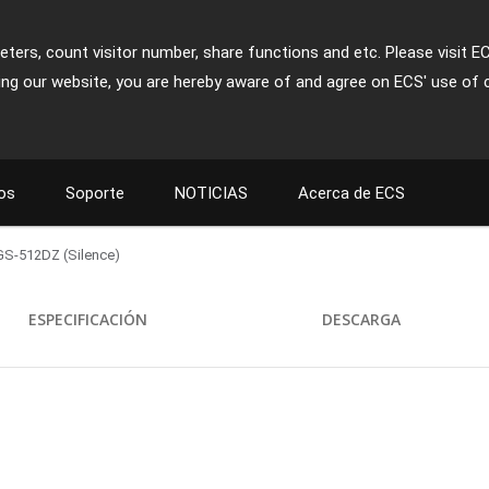
ters, count visitor number, share functions and etc. Please visit E
ing our website, you are hereby aware of and agree on ECS' use of 
os
Soporte
NOTICIAS
Acerca de ECS
S-512DZ (Silence)
ESPECIFICACIÓN
DESCARGA