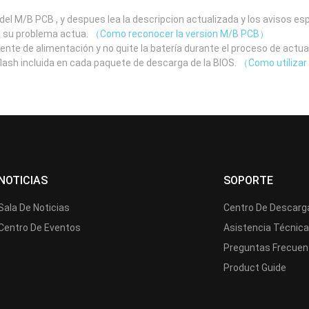
el M/B PCB , y despues lea la descripcion actualizada y los avisos e
a su problema actua.
（Como reconocer la version M/B PCB）
uente de alimentación y no quite la batería durante el proceso de actua
 flash incluida en cada paquete de descarga de la BIOS.
（Como utilizar 
NOTICIAS
SOPORTE
Sala De Noticias
Centro De Descarg
Centro De Eventos
Asistencia Técnic
Preguntas Frecuen
Product Guide