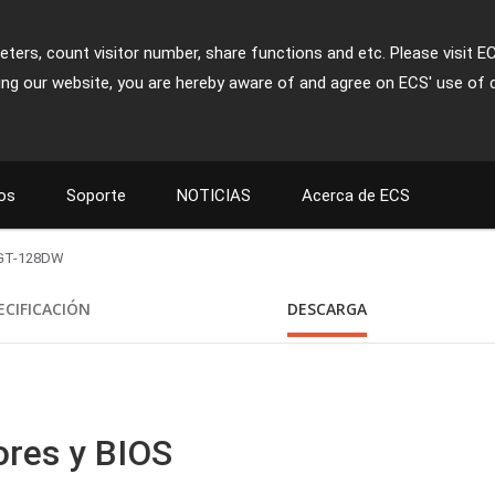
ters, count visitor number, share functions and etc. Please visit E
ing our website, you are hereby aware of and agree on ECS' use of 
os
Soporte
NOTICIAS
Acerca de ECS
GT-128DW
ECIFICACIÓN
DESCARGA
ores y BIOS