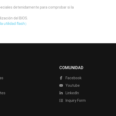
speciales detenidamente para comprobar si la
lización del BIOS.
la utilidad flash）
COMUNIDAD
as
Facebook
a
Youtube
tes
LinkedIn
Inquiry Form