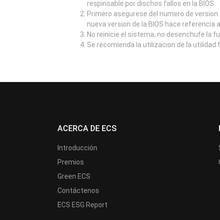
respinsable por dischos fallos en la BIOS.
Primero asegurese del numero de version d
nueva version de la BIOS hace referencia 
No reinicie el sistema, no desenchufe la f
Se recomienda la utilizacion de la utilidad
ACERCA DE ECS
Introducción
Premios
Green ECS
Contáctenos
ECS ESG Report