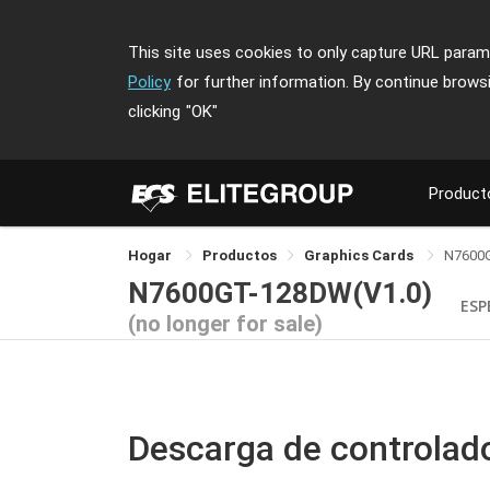
This site uses cookies to only capture URL parame
Policy
for further information. By continue brows
clicking
"OK"
Product
Hogar
Productos
Graphics Cards
N7600
N7600GT-128DW(V1.0)
ESP
(no longer for sale)
Descarga de controlad