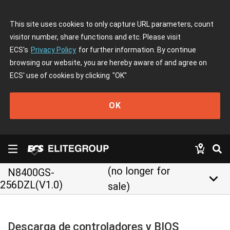
This site uses cookies to only capture URL parameters, count
visitor number, share functions and etc. Please visit
ECS's
Privacy Policy
for further information. By continue
browsing our website, you are hereby aware of and agree on
ECS' use of cookies by clicking
"OK"
OK
(no longer for
N8400GS-
keyboard_arrow_down
256DZL(V1.0)
sale)
Descarga de controladores y BIOS