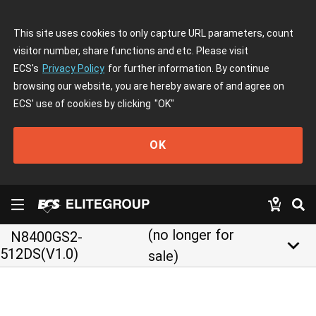
This site uses cookies to only capture URL parameters, count
visitor number, share functions and etc. Please visit
ECS's
Privacy Policy
for further information. By continue
browsing our website, you are hereby aware of and agree on
ECS' use of cookies by clicking
"OK"
OK
(no longer for
N8400GS2-
keyboard_arrow_down
512DS(V1.0)
sale)