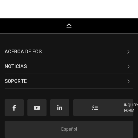
keyboard_capslock
ACERCA DE ECS
NOTICIAS
SOPORTE
INQUIR
FORM
Español