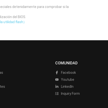
speciales detenidamente para comprobar si la
lización del BIOS.
la utilidad flash）
COMUNIDAD
as
Facebook
a
Youtube
tes
LinkedIn
Inquiry Form