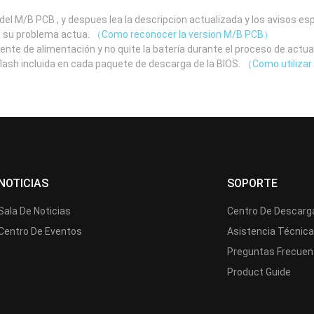
el M/B PCB , y despues lea la descripcion actualizada y los avisos e
a su problema actua.
（Como reconocer la version M/B PCB）
uente de alimentación y no quite la batería durante el proceso de actua
 flash incluida en cada paquete de descarga de la BIOS.
（Como utilizar 
NOTICIAS
SOPORTE
Sala De Noticias
Centro De Descarg
Centro De Eventos
Asistencia Técnic
Preguntas Frecuen
Product Guide