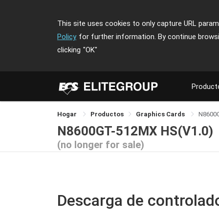
This site uses cookies to only capture URL parame
Policy
for further information. By continue brows
clicking
"OK"
Product
Hogar
Productos
Graphics Cards
N8600
N8600GT-512MX HS(V1.0)
(no longer for sale)
Descarga de controlad