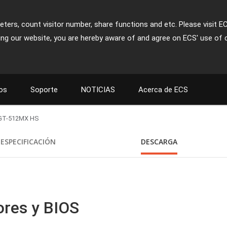
ters, count visitor number, share functions and etc. Please visit E
ing our website, you are hereby aware of and agree on ECS' use of 
os
Soporte
NOTICIAS
Acerca de ECS
GT-512MX HS
ESPECIFICACIÓN
DESCARGA
ores y BIOS