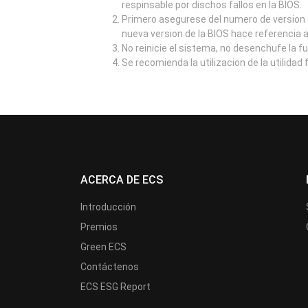
respinsable por dischos fallos en la BIOS.
Primero asegurese del numero de version d
nueva version de la BIOS hace referencia 
No reinicie el sistema, no desenchufe la f
Se recomienda la utilizacion de la utilidad
ACERCA DE ECS
Introducción
Premios
Green ECS
Contáctenos
ECS ESG Report