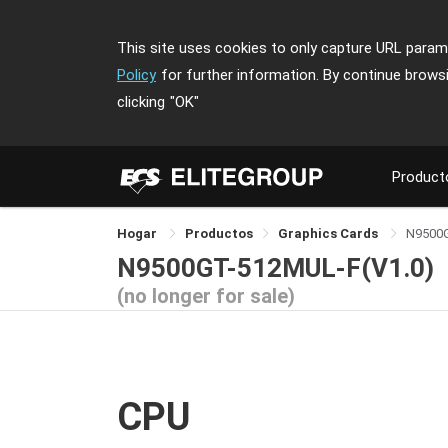
This site uses cookies to only capture URL parame
Policy
for further information. By continue brows
clicking
"OK"
Product
Hogar
Productos
Graphics Cards
N9500
N9500GT-512MUL-F(V1.0)
(no longer for sale)
CPU