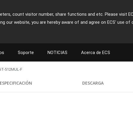
ters, count visitor number, share functions and etc. Please visit E
ing our website, you are hereby aware of and agree on ECS' use of 
os
Soporte
NOTICIAS
Acerca de ECS
GT-512MUL-F
ESPECIFICACIÓN
DESCARGA