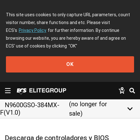
This site uses cookies to only capture URL parameters, count
visitor number, share functions and etc. Please visit
ECS's
Privacy Policy
for further information. By continue
browsing our website, you are hereby aware of and agree on
ECS' use of cookies by clicking
"OK"
OK
(no longer for
N9600GSO-384MX-
keyboard_arrow_down
F(V1.0)
sale)
Descarga de controladores y BIOS