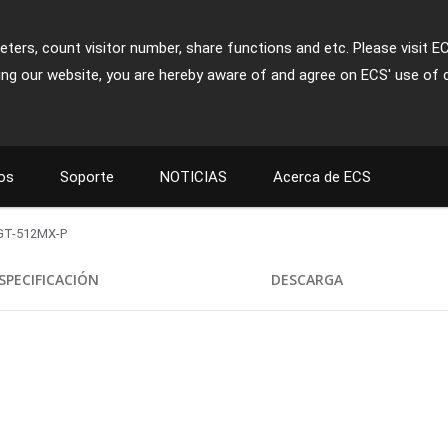
ters, count visitor number, share functions and etc. Please visit E
ing our website, you are hereby aware of and agree on ECS' use of 
os
Soporte
NOTICIAS
Acerca de ECS
GT-512MX-P
SPECIFICACIÓN
DESCARGA