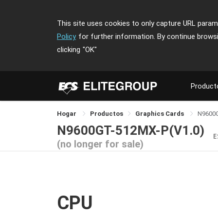
This site uses cookies to only capture URL parame
Policy
for further information. By continue brows
clicking
"OK"
Product
Hogar
Productos
Graphics Cards
N9600
N9600GT-512MX-P(V1.0)
E
(no longer for sale)
CPU