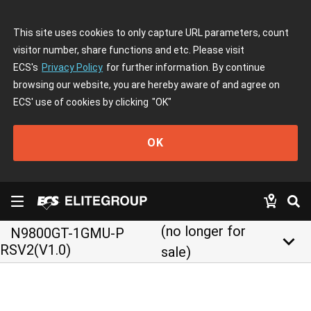
This site uses cookies to only capture URL parameters, count
visitor number, share functions and etc. Please visit
ECS's
Privacy Policy
for further information. By continue
browsing our website, you are hereby aware of and agree on
ECS' use of cookies by clicking
"OK"
OK
(no longer for
N9800GT-1GMU-P
keyboard_arrow_down
RSV2(V1.0)
sale)