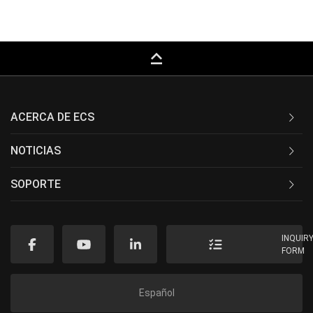
keyboard_capslock
ACERCA DE ECS
NOTICIAS
SOPORTE
INQUIR
FORM
Español