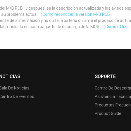
el M/B PCB , y despues lea la descripcion actualizada y los avisos e
a su problema actua.
（Como reconocer la version M/B PCB）
uente de alimentación y no quite la batería durante el proceso de actua
 flash incluida en cada paquete de descarga de la BIOS.
（Como utilizar 
NOTICIAS
SOPORTE
Sala De Noticias
Centro De Descarg
Centro De Eventos
Asistencia Técnic
Preguntas Frecuen
Product Guide