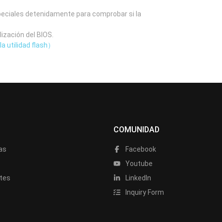
speciales detenidamente para comprobar si la
lización del BIOS.
la utilidad flash）
COMUNIDAD
as
Facebook
a
Youtube
tes
LinkedIn
Inquiry Form