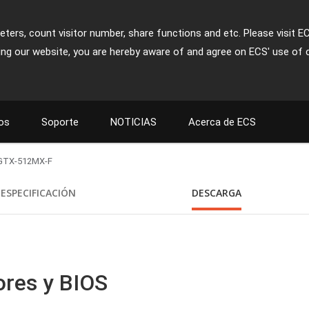
ters, count visitor number, share functions and etc. Please visit E
ing our website, you are hereby aware of and agree on ECS' use of 
os
Soporte
NOTICIAS
Acerca de ECS
GTX-512MX-F
ESPECIFICACIÓN
DESCARGA
ores y BIOS