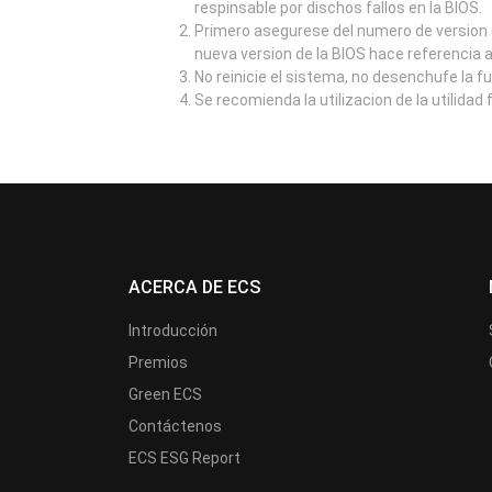
respinsable por dischos fallos en la BIOS.
Primero asegurese del numero de version d
nueva version de la BIOS hace referencia 
No reinicie el sistema, no desenchufe la f
Se recomienda la utilizacion de la utilidad
ACERCA DE ECS
Introducción
Premios
Green ECS
Contáctenos
ECS ESG Report