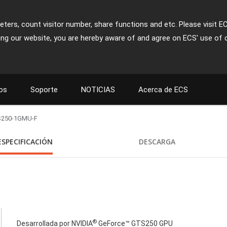
ters, count visitor number, share functions and etc. Please visit E
ing our website, you are hereby aware of and agree on ECS' use of 
os
Soporte
NOTICIAS
Acerca de ECS
250-1GMU-F
ESPECIFICACIÓN
DESCARGA
®
Desarrollada por NVIDIA
GeForce™ GTS250 GPU