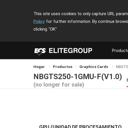
This site uses cookies to only capture URL parame
Policy
for further information. By continue brows
clicking
"OK"
Product
Hogar
Productos
Graphics Cards
NBGTS
NBGTS250-1GMU-F(V1.0)
(no longer for sale)
GPU (UNIDAD DE PROCESAMIENTO