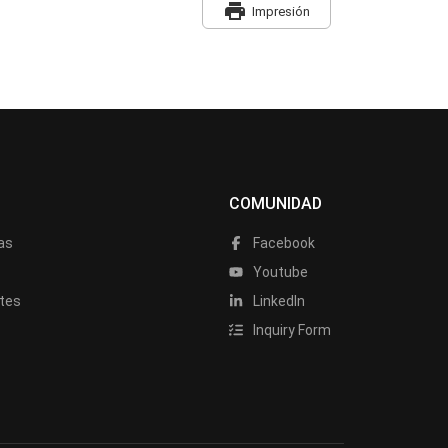
print
Impresión
COMUNIDAD
as
Facebook
a
Youtube
tes
LinkedIn
Inquiry Form