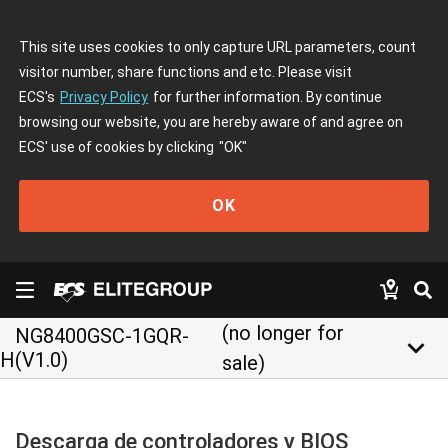
This site uses cookies to only capture URL parameters, count
visitor number, share functions and etc. Please visit
ECS's
Privacy Policy
for further information. By continue
browsing our website, you are hereby aware of and agree on
ECS' use of cookies by clicking
"OK"
OK
(no longer for
NG8400GSC-1GQR-
keyboard_arrow_down
H(V1.0)
sale)
Descarga de controladores y BIOS