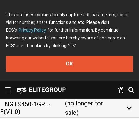
This site uses cookies to only capture URL parameters, count
visitor number, share functions and etc. Please visit
ECS's
Privacy Policy
for further information. By continue
browsing our website, you are hereby aware of and agree on
ECS' use of cookies by clicking
"OK"
OK
(no longer for
NGTS450-1GPL-
keyboard_arrow_down
F(V1.0)
sale)