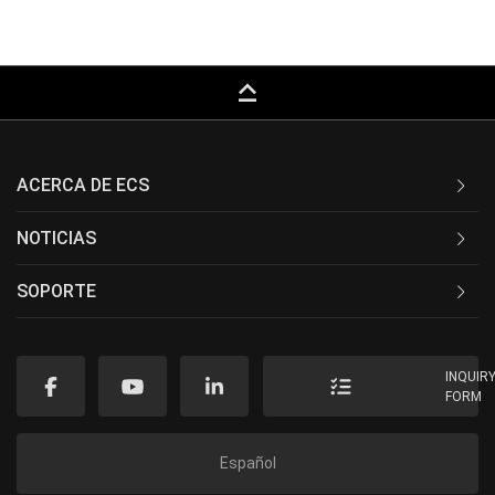
keyboard_capslock
ACERCA DE ECS
NOTICIAS
SOPORTE
INQUIR
FORM
Español