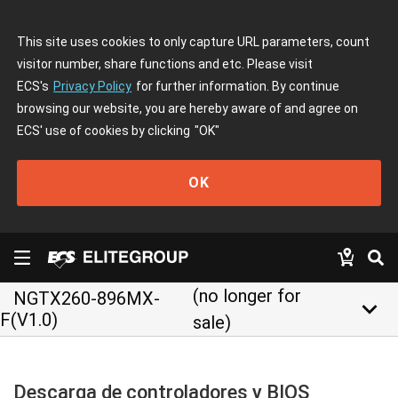
This site uses cookies to only capture URL parameters, count
visitor number, share functions and etc. Please visit
ECS's
Privacy Policy
for further information. By continue
browsing our website, you are hereby aware of and agree on
ECS' use of cookies by clicking
"OK"
OK
(no longer for
NGTX260-896MX-
keyboard_arrow_down
F(V1.0)
sale)
Descarga de controladores y BIOS