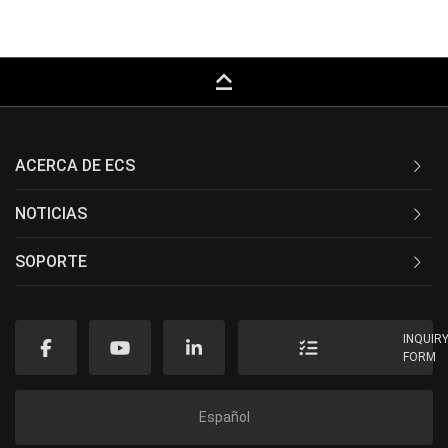
keyboard_capslock
ACERCA DE ECS
NOTICIAS
SOPORTE
INQUIR
FORM
Español