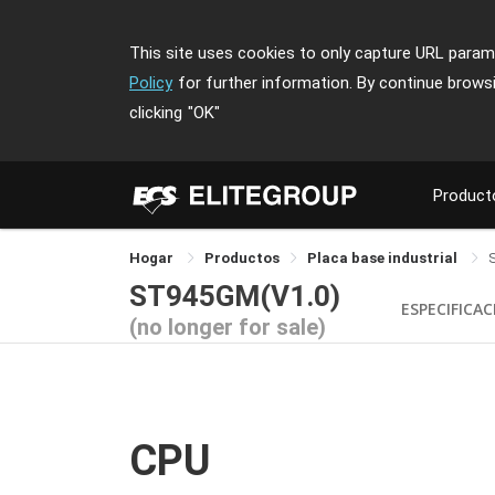
This site uses cookies to only capture URL parame
Policy
for further information. By continue brows
clicking
"OK"
Product
Hogar
Productos
Placa base industrial
ST945GM(V1.0)
ESPECIFICA
(no longer for sale)
CPU