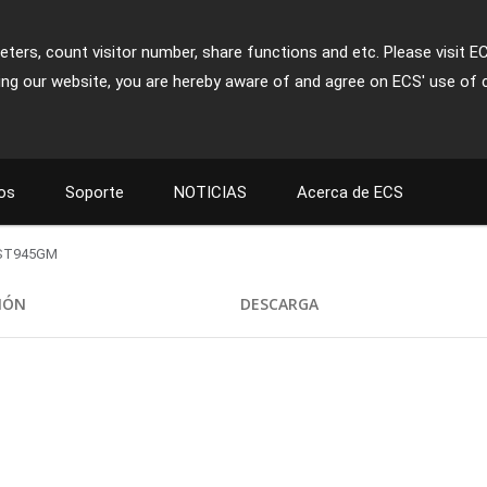
ters, count visitor number, share functions and etc. Please visit E
ing our website, you are hereby aware of and agree on ECS' use of 
os
Soporte
NOTICIAS
Acerca de ECS
ST945GM
CIÓN
DESCARGA