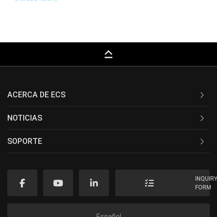
keyboard_capslock
ACERCA DE ECS
NOTICIAS
SOPORTE
INQUIR
FORM
Español