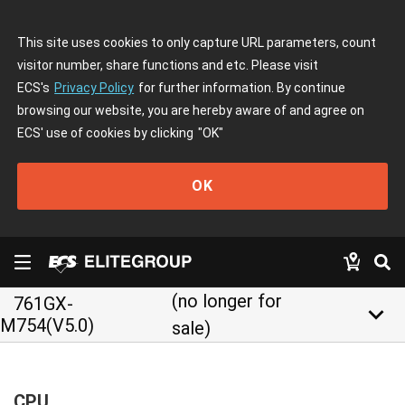
This site uses cookies to only capture URL parameters, count
visitor number, share functions and etc. Please visit
ECS's
Privacy Policy
for further information. By continue
browsing our website, you are hereby aware of and agree on
ECS' use of cookies by clicking
"OK"
OK
(no longer for
761GX-
keyboard_arrow_down
M754(V5.0)
sale)
CPU