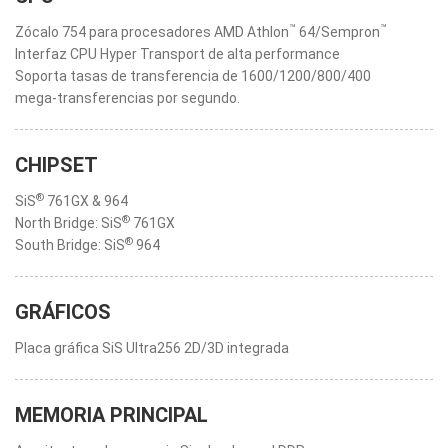
™
™
Zócalo 754 para procesadores AMD Athlon
64/Sempron
Interfaz CPU Hyper Transport de alta performance
Soporta tasas de transferencia de 1600/1200/800/400
mega-transferencias por segundo.
CHIPSET
®
SiS
761GX & 964
®
North Bridge: SiS
761GX
®
South Bridge: SiS
964
GRÁFICOS
Placa gráfica SiS Ultra256 2D/3D integrada
MEMORIA PRINCIPAL