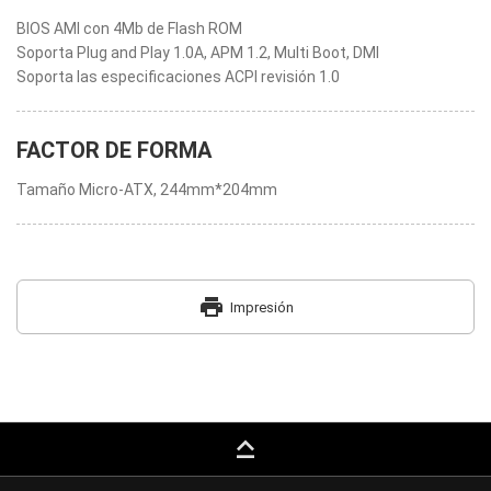
BIOS AMI con 4Mb de Flash ROM
Soporta Plug and Play 1.0A, APM 1.2, Multi Boot, DMI
Soporta las especificaciones ACPI revisión 1.0
FACTOR DE FORMA
Tamaño Micro-ATX, 244mm*204mm
print
Impresión
keyboard_capslock