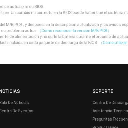
s de actualizar su BIOS.
a bien. Un cambio no correcto en la BIOS puede hacer que el sistema n
el M/B PCB , y despues lea la descripcion actualizada y los avisos e
a su problema actua.
（Como reconocer la version M/B PCB）
uente de alimentación y no quite la batería durante el proceso de actua
 flash incluida en cada paquete de descarga de la BIOS.
（Como utilizar 
NOTICIAS
SOPORTE
Sala De Noticias
Centro De Descarg
Centro De Eventos
Asistencia Técnic
Preguntas Frecuen
Product Guide