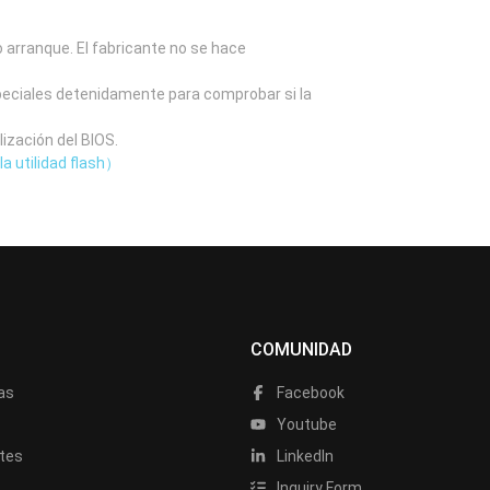
o arranque. El fabricante no se hace
speciales detenidamente para comprobar si la
lización del BIOS.
la utilidad flash）
COMUNIDAD
as
Facebook
a
Youtube
tes
LinkedIn
Inquiry Form