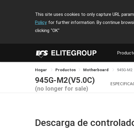
This site uses cookies to only capture URL parame
Policy
for further information. By continue brows
clicking
"OK"
Product
Hogar
Productos
Motherboard
945G-M2
945G-M2(V5.0C)
ESPECIFICA
(no longer for sale)
Descarga de controlad