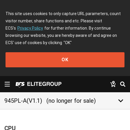
This site uses cookies to only capture URL parameters, count
visitor number, share functions and etc. Please visit
ECS's
Privacy Policy
for further information. By continue
browsing our website, you are hereby aware of and agree on
ECS' use of cookies by clicking
"OK"
OK
keyboard_arrow_down
945PL-A(V1.1)
(no longer for sale)
CPU