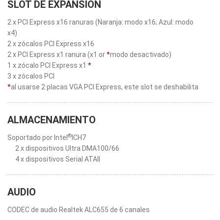
SLOT DE EXPANSION
2 x PCI Express x16 ranuras (Naranja: modo x16; Azul: modo
x4)
2 x zócalos PCI Express x16
2 x PCI Express x1 ranura (x1 or
*
modo desactivado)
1 x zócalo PCI Express x1
*
3 x zócalos PCI
*
al usarse 2 placas VGA PCI Express, este slot se deshabilita
ALMACENAMIENTO
®
Soportado por Intel
ICH7
2 x dispositivos Ultra DMA100/66
4 x dispositivos Serial ATAII
AUDIO
CODEC de audio Realtek ALC655 de 6 canales