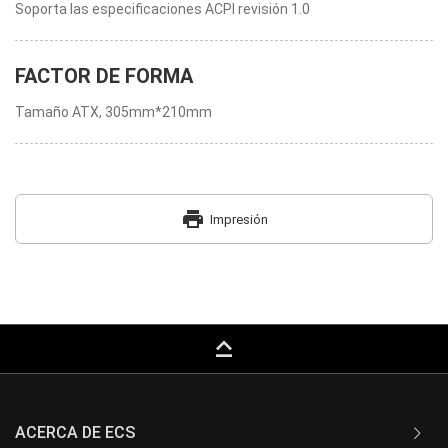
Soporta las especificaciones ACPI revisión 1.0
FACTOR DE FORMA
Tamaño ATX, 305mm*210mm
print
Impresión
keyboard_capslock
ACERCA DE ECS