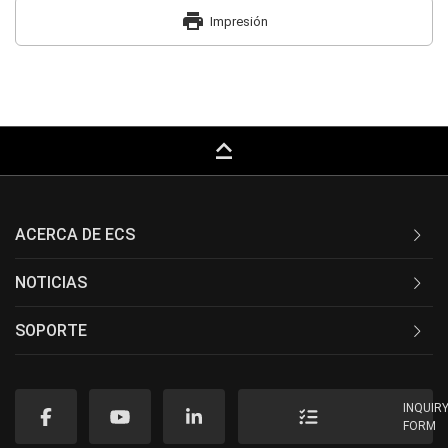
print
Impresión
keyboard_capslock
ACERCA DE ECS
NOTICIAS
SOPORTE
INQUIR
FORM