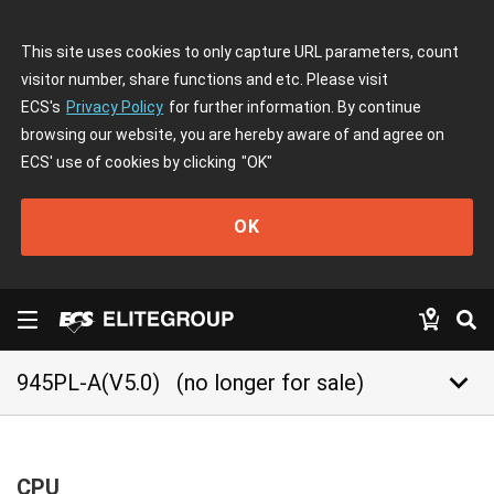
This site uses cookies to only capture URL parameters, count
visitor number, share functions and etc. Please visit
ECS's
Privacy Policy
for further information. By continue
browsing our website, you are hereby aware of and agree on
ECS' use of cookies by clicking
"OK"
OK
keyboard_arrow_down
945PL-A(V5.0)
(no longer for sale)
CPU