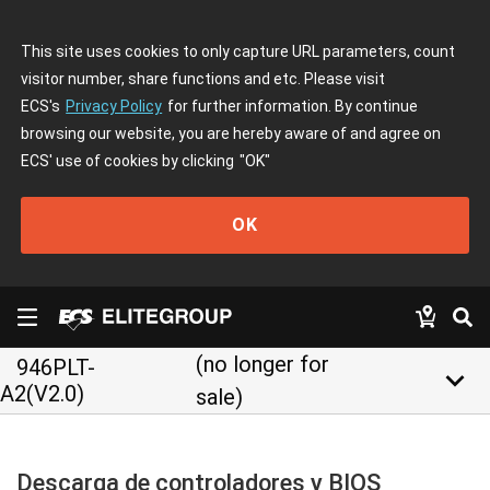
This site uses cookies to only capture URL parameters, count
visitor number, share functions and etc. Please visit
ECS's
Privacy Policy
for further information. By continue
browsing our website, you are hereby aware of and agree on
ECS' use of cookies by clicking
"OK"
OK
(no longer for
946PLT-
keyboard_arrow_down
A2(V2.0)
sale)
Descarga de controladores y BIOS