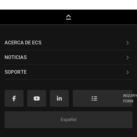
keyboard_capslock
ACERCA DE ECS
NOTICIAS
SOPORTE
INQUIR
FORM
Español