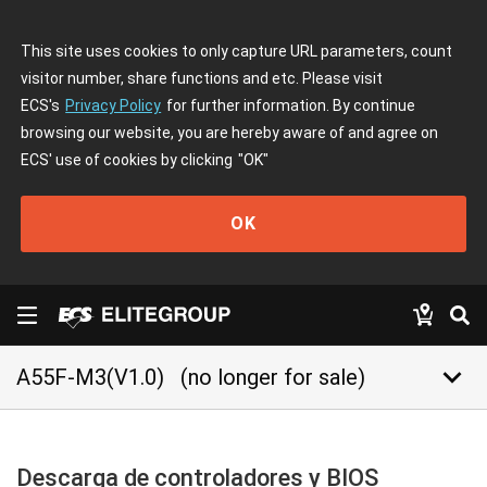
This site uses cookies to only capture URL parameters, count
visitor number, share functions and etc. Please visit
ECS's
Privacy Policy
for further information. By continue
browsing our website, you are hereby aware of and agree on
ECS' use of cookies by clicking
"OK"
OK
keyboard_arrow_down
A55F-M3(V1.0)
(no longer for sale)
Descarga de controladores y BIOS