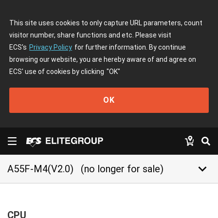
This site uses cookies to only capture URL parameters, count
visitor number, share functions and etc. Please visit
ECS's
Privacy Policy
for further information. By continue
browsing our website, you are hereby aware of and agree on
ECS' use of cookies by clicking
"OK"
OK
keyboard_arrow_down
A55F-M4(V2.0)
(no longer for sale)
CPU