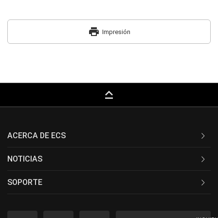
print
Impresión
keyboard_capslock
ACERCA DE ECS
NOTICIAS
SOPORTE