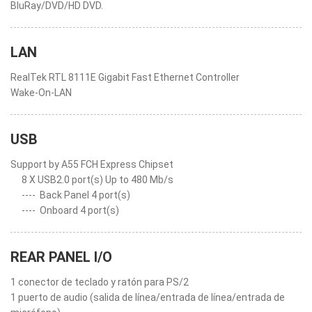
BluRay/DVD/HD DVD.
LAN
RealTek RTL 8111E Gigabit Fast Ethernet Controller
Wake-On-LAN
USB
Support by A55 FCH Express Chipset
8 X USB2.0 port(s) Up to 480 Mb/s
----
Back Panel 4 port(s)
----
Onboard 4 port(s)
REAR PANEL I/O
1 conector de teclado y ratón para PS/2
1 puerto de audio (salida de línea/entrada de línea/entrada de