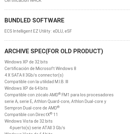
Certificación WHCK
BUNDLED SOFTWARE
ECS Intelligent EZ Utility : eDLU, eSF
ARCHIVE SPEC(FOR OLD PRODUCT)
Windows XP de 32 bits
Certificación de Microsoft Windows 8
4 X SATA II 3Gb/s connector(s)
Compatible con la utilidad M.I.B. III
Windows XP de 64 bits
®
Compatible con zócalo AMD
FM1 para los procesadores
serie A, serie E, Athlon Quard-core, Athlon Dual-core y
®
Sempron Dual-core de AMD
®
Compatible con DirectX
11
Windows Vista de 32 bits
4 puerto(s) serie ATAII 3 Gb/s